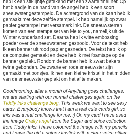
heb ik een stiklijntje getekend met een zwarte fineliner. Op
het blaadje in de hand van de angel heb ik een soort
sneeuwster gestempeld. De achtergrond van de kaart heb ik
gemaakt met deze zelfde stempel. Ik heb namelijk op zwar
papier gestempel met versamark inkt. De sneeuwsterren
komen van een stempelset van Me to you, namelijk uit de
Winter wonderland set. Daarna heb ik witte embossing
poeder over de sneeuwsterren gestrooid. Voor de tekst heb
ik een banner uit rood papier gesneden. De tekst heb ik op
de computer gemaakt en deze heb ik met foamtape op de
banner geplakt. Rondom de banner heb ik zwart bakers
twine gebonden. De zwarte en rode sneeuwster zijn
gemaakt met ponsjes. Ik hen een kleine kristal in het midden
van de sneeuwster geplakt om het af te maken.
Goodmorning, after a month of Anything goes challenges,
we are starting with our normal challenges again on the
Tiddly Inks challenge blog
. This week we want to see sexy
cards. Everybody knows that I am a real cute cards girl, so
this was a real challenge for me. ;) On my card I have used
the image
Crafty angel
from the Sugar and spice collection
from Tiddly Inks. I have coloured the image with my pencils
and I gave the girl a shiney lipstick with a clear spica glitter