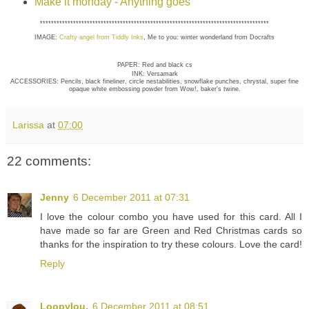
Make it monday - Anything goes
***********************************************************************************
IMAGE:
Crafty angel from Tiddly Inks
, Me to you: winter wonderland from Docrafts
PAPER: Red and black cs
INK: Versamark
ACCESSORIES: Pencils, black fineliner, circle nestabilities, snowflake punches, chrystal, super fine
opaque white embossing powder from Wow!, baker's twine.
Larissa
at
07:00
22 comments:
Jenny
6 December 2011 at 07:31
I love the colour combo you have used for this card. All I
have made so far are Green and Red Christmas cards so
thanks for the inspiration to try these colours. Love the card!
Reply
Loopylou.
6 December 2011 at 08:51