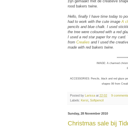
zijn gemaakt met de creatieve sha
rood bakers twine.
Hello, finally I have time today to 
had to work with the cute image
A c
pencils and blue chalk. I used stick
the tree were coloured with a red gla
I used a red star paper for my card.
from
Crealies
and I used the creative
made with red bakers twine.
*********
IMAGE: A charmed christma
ACCESSORIES: Pencils, black and red glaze pen, b
shapes 06 from Crealie
Posted by
Larissa
at
22:02
9 comment
Labels:
Kerst
,
Softpencil
Sunday, 28 November 2010
Christmas sale bij Tid