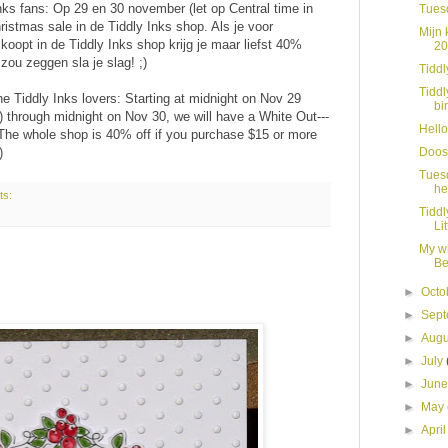
nks fans: Op 29 en 30 november (let op Central time in
Tues
ristmas sale in de Tiddly Inks shop. Als je voor
Mijn 
koopt in de Tiddly Inks shop krijg je maar liefst 40%
20
 zou zeggen sla je slag! ;)
Tiddl
Tiddl
 the Tiddly Inks lovers: Starting at midnight on Nov 29
bir
through midnight on Nov 30, we will have a White Out---
Hello
 The whole shop is 40% off if you purchase $15 or more
Doos
)
Tues
he
ts:
Tiddl
Lit
My wi
Be
►
Octo
►
Sep
►
Aug
►
July
►
Jun
►
May
►
Apri