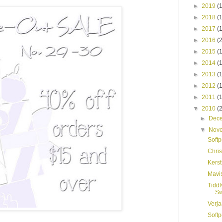
►
2019
(
►
2018
(
►
2017
(
►
2016
(
►
2015
(
►
2014
(
►
2013
(
►
2012
(
►
2011
(
▼
2010
(
►
Dec
▼
Nov
Softp
Chris
Kerst
Mavis
Tiddl
Sw
Verja
Softp