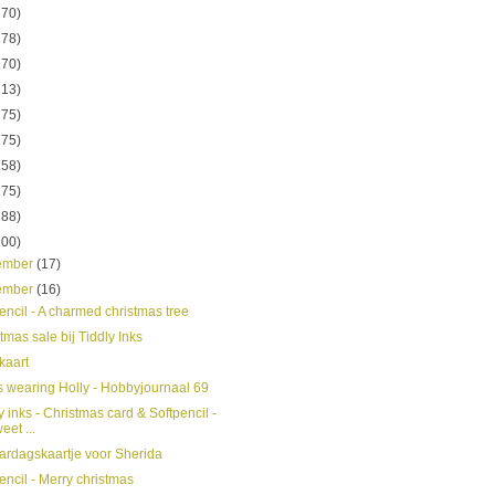
170)
178)
170)
213)
175)
175)
158)
175)
188)
200)
ember
(17)
ember
(16)
encil - A charmed christmas tree
tmas sale bij Tiddly Inks
kaart
 wearing Holly - Hobbyjournaal 69
y inks - Christmas card & Softpencil -
eet ...
ardagskaartje voor Sherida
encil - Merry christmas