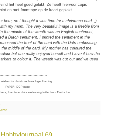
 vind het heel goed gelukt. Ze heeft hiervoor copic
knipt en met foamtape op de kaart geplakt.
r here, so I thought it was time for a christmas card. ;)
 with my mom. The very beautiful image is a freebie from
 In the middle of the wreath was an English sentiment,
ed a Dutch sentiment. I printed the sentiment in the
embossed the front of the card with the Dots embossing
os the middle of the card. My mother has coloured the
colour but she really enjoyed herself and I love it how the
arkers to colour it. The wreath was cut out and we used
***************************************
wishes for christmas from Inger Harding.
PAPER: DCP paper
s, foamtape, dots embossing folder from Crafts too.
s:
Kerst
- Hobbyjournaal 69