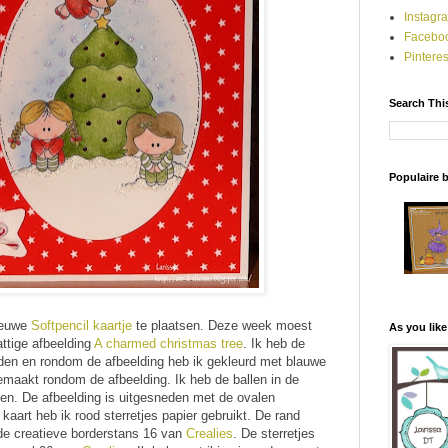
Instagr
Facebo
Pinteres
Search Thi
Populaire 
nieuwe
Softpencil kaartje
te plaatsen. Deze week moest
As you like
ttige afbeelding
A charmed christmas tree
. Ik heb de
oden en rondom de afbeelding heb ik gekleurd met blauwe
gemaakt rondom de afbeelding. Ik heb de ballen in de
en. De afbeelding is uitgesneden met de ovalen
 kaart heb ik rood sterretjes papier gebruikt. De rand
 de creatieve borderstans 16 van
Crealies
. De sterretjes