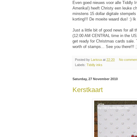
Even goed nieuws voor alle Tiddly I
Amerika!) heeft Christy een leuke ch
minstens 15 dollar digitale stempels 
korting!!! De moeite waard dus! :) Ik
Just a little bit of good news for all
(12:00 AM CENTRAL time in the US) 
get ready for Christmas cards sale.
worth of stamps... See you there!!! ;
Posted by
Larissa
at
22:20
No commen
Labels:
Tiddly inks
Saturday, 27 November 2010
Kerstkaart