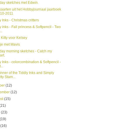
day sketches met Edwin.
kaarten uit het Hobbyjournaal jaarboek
10-2011
y Inks - Christmas critters
y inks - Fall princess & Softpencil - Two
...
 Kitty voor Kelsey
je met Mavis
day morning sketches - Catch my
art.
y Inks - colorcombination & Softpencil -
t...
nner of the Tiddly Inks and Simply
tty Stam...
ber
(12)
tember
(12)
ust
(15)
(21)
e
(23)
(19)
l
(16)