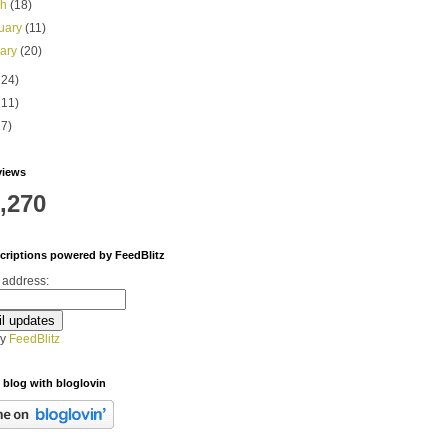
ch
(18)
uary
(11)
uary
(20)
224)
211)
27)
views
,270
criptions powered by FeedBlitz
 address:
by
FeedBlitz
 blog with bloglovin