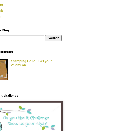
am
ok
t
s Blog
berichten
Stamping Bella - Get your
witchy on
 it challenge