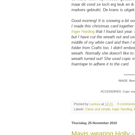
maar dit vond ze toch erg leuk en ik
markers gebruikt. De krans is uitge
Good morning! It is snowing a bit ove
I made this christmas card together
Inger Harding
that I found last year.
but I have cut the wreath out and us
middle of my white card and then I 
folder from Crafts too. I didn't emb
wreath. Normally she doesn't like to 
wreath turned out! She used copic m
foamtape to adhere it to the card.
*********
IMAGE: Best 
ACCESSORIES: Copic marker
Posted by
Larissa
at
12:21
9 comment
Labels:
Clean and simple
,
Inger Harding
,
Thursday, 25 November 2010
Mavis wearing Holly 