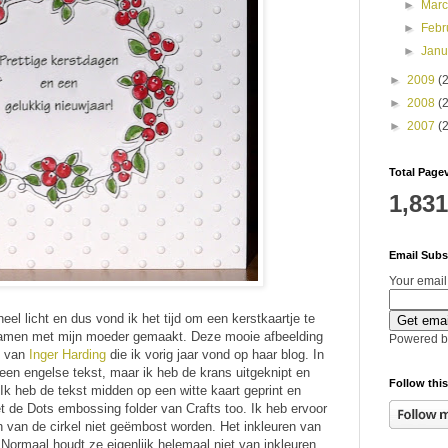
►
Mar
►
Febr
►
Jan
►
2009
(
►
2008
(
►
2007
(
Total Page
1,831
Email Subs
Your email
l licht en dus vond ik het tijd om een kerstkaartje te
k samen met mijn moeder gemaakt. Deze mooie afbeelding
Powered 
e van
Inger Harding
die ik vorig jaar vond op haar blog. In
een engelse tekst, maar ik heb de krans uitgeknipt en
Follow this
 Ik heb de tekst midden op een witte kaart geprint en
 de Dots embossing folder van Crafts too. Ik heb ervoor
n van de cirkel niet geëmbost worden. Het inkleuren van
Normaal houdt ze eigenlijk helemaal niet van inkleuren,