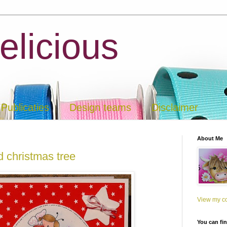
elicious
Publicaties
Design teams
Disclaimer
About Me
d christmas tree
View my co
You can fi