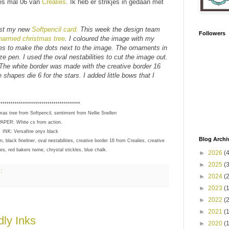
pes mal 06 van
Crealies
. Ik heb er strikjes in gedaan met
post my new
Softpencil card.
This week the design team
Followers
harmed christmas tree
. I coloured the image with my
les to make the dots next to the image. The ornaments in
ze pen. I used the oval nestabilities to cut the image out.
 The white border was made with the creative border 16
 shapes die 6 for the stars. I added little bows that I
****************************************
s tree from Softpencil, sentiment from Nellie Snellen
PAPER: White cs from action.
INK: Versafine onyx black
Blog Archi
lack fineliner, oval nestabilities, creative border 16 from Crealies, creative
s, red bakers twine, chrystal stickles, blue chalk.
►
2026
(
►
2025
(
s:
►
2024
(
►
2023
(
►
2022
(
►
2021
(
dly Inks
►
2020
(