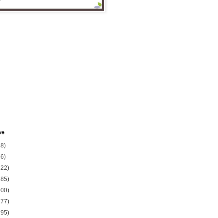
ve
48)
36)
222)
185)
200)
177)
195)