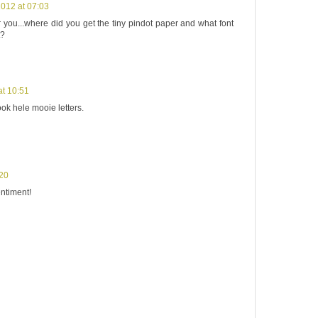
012 at 07:03
r you...where did you get the tiny pindot paper and what font
t?
t 10:51
ok hele mooie letters.
:20
entiment!