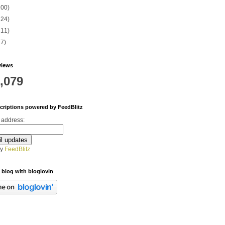
200)
224)
211)
27)
views
,079
criptions powered by FeedBlitz
 address:
by
FeedBlitz
 blog with bloglovin