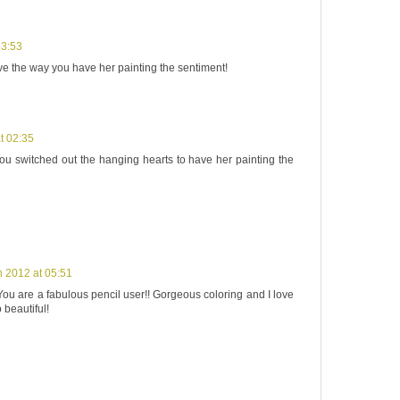
23:53
love the way you have her painting the sentiment!
t 02:35
you switched out the hanging hearts to have her painting the
 2012 at 05:51
You are a fabulous pencil user!! Gorgeous coloring and I love
 beautiful!