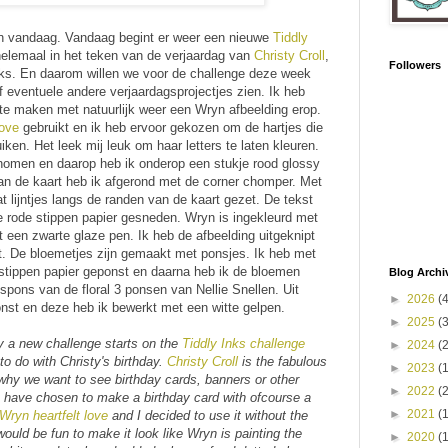
an vandaag. Vandaag begint er weer een nieuwe
Tiddly
elemaal in het teken van de verjaardag van
Christy Croll
,
Followers
Inks. En daarom willen we voor de challenge deze week
f eventuele andere verjaardagsprojectjes zien. Ik heb
te maken met natuurlijk weer een Wryn afbeelding erop.
love
gebruikt en ik heb ervoor gekozen om de hartjes die
iken. Het leek mij leuk om haar letters te laten kleuren.
enomen en daarop heb ik onderop een stukje rood glossy
an de kaart heb ik afgerond met de corner chomper. Met
t lijntjes langs de randen van de kaart gezet. De tekst
de rode stippen papier gesneden. Wryn is ingekleurd met
 een zwarte glaze pen. Ik heb de afbeelding uitgeknipt
t. De bloemetjes zijn gemaakt met ponsjes. Ik heb met
t stippen papier geponst en daarna heb ik de bloemen
Blog Archi
ns van de floral 3 ponsen van Nellie Snellen. Uit
►
2026
(
onst en deze heb ik bewerkt met een witte gelpen.
►
2025
(
y a new challenge starts on the
Tiddly Inks challenge
►
2024
(
o do with Christy's birthday.
Christy Croll
is the fabulous
►
2023
(
s why we want to see birthday cards, banners or other
►
2022
(
. I have chosen to make a birthday card with ofcourse a
►
2021
(
Wryn heartfelt love
and I decided to use it without the
 would be fun to make it look like Wryn is painting the
►
2020
(