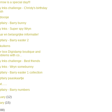
row is a special day!!!
y Inks challenge - Christy's birthday
sh
doosje
fairy - Barry bunny
y Inks - Super spy Wryn
r en belangrijke informatie!
fairy - Barry easter 2
kuikens
r box Digistamp boutique and
oblems with co...
y Inks challenge - Best friends
ly Inks - Wryn somebunny
fairy - Barry easter 1 collection
fairy paaskaartje
......
fairy - Barry numbers
uary
(12)
uary
(15)
188)