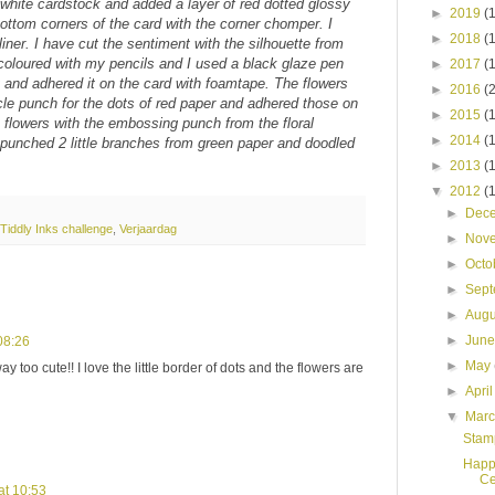
white cardstock and added a layer of red dotted glossy
►
2019
(
ottom corners of the card with the corner chomper. I
►
2018
(
iner. I have cut the sentiment with the silhouette from
coloured with my pencils and I used a black glaze pen
►
2017
(
t and adhered it on the card with foamtape. The flowers
►
2016
(
cle punch for the dots of red paper and adhered those on
►
2015
(
 flowers with the embossing punch from the floral
►
2014
(
 punched 2 little branches from green paper and doodled
►
2013
(
▼
2012
(
►
Dec
Tiddly Inks challenge
,
Verjaardag
►
Nov
►
Octo
►
Sep
►
Aug
►
Jun
08:26
►
May
too cute!! I love the little border of dots and the flowers are
►
Apri
▼
Mar
Stamp
Happy
Ce
at 10:53