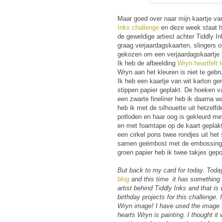
Maar goed over naar mijn kaartje v
Inks challenge
en deze week staat h
de geweldige artiest achter Tiddly 
graag verjaardagskaarten, slingers o
gekozen om een verjaardagskaartje 
Ik heb de afbeelding
Wryn heartfelt 
Wryn aan het kleuren is niet te gebru
Ik heb een kaartje van wit karton g
stippen papier geplakt. De hoeken v
een zwarte fineliner heb ik daarna wa
heb ik met de silhouette uit hetzelf
potloden en haar oog is gekleurd met
en met foamtape op de kaart geplak
een cirkel pons twee rondjes uit he
samen geëmbost met de embossingspo
groen papier heb ik twee takjes gep
But back to my card for today. Toda
blog
and this time it has something t
artist behind Tiddly Inks and that i
birthday projects for this challenge
Wryn image! I have used the image
hearts Wryn is painting. I thought it