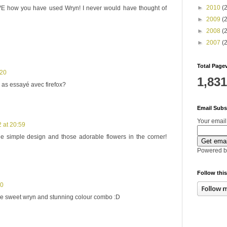
►
2010
(
E how you have used Wryn! I never would have thought of
►
2009
(
►
2008
(
►
2007
(
Total Page
:20
1,831
u as essayé avec firefox?
Email Subs
Your email
 at 20:59
 the simple design and those adorable flowers in the corner!
Powered 
Follow this
10
the sweet wryn and stunning colour combo :D