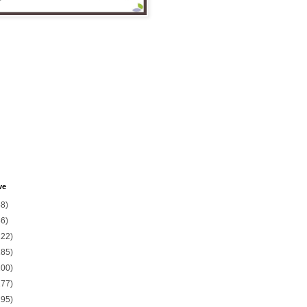
ve
48)
36)
222)
185)
200)
177)
195)