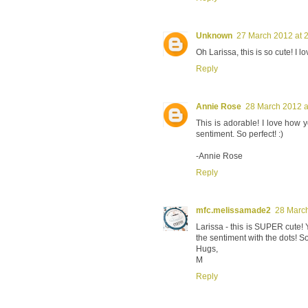
Unknown
27 March 2012 at 
Oh Larissa, this is so cute! I 
Reply
Annie Rose
28 March 2012 a
This is adorable! I love how 
sentiment. So perfect! :)
-Annie Rose
Reply
mfc.melissamade2
28 March
Larissa - this is SUPER cute! 
the sentiment with the dots! So
Hugs,
M
Reply