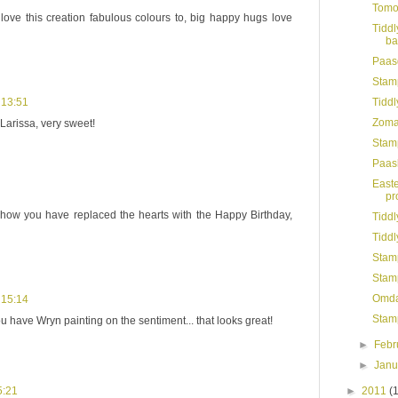
Tomor
love this creation fabulous colours to, big happy hugs love
Tiddl
ba
Paas
Stamp
 13:51
Tiddl
Zomaa
 Larissa, very sweet!
Stamp
Paas
Easte
pr
e how you have replaced the hearts with the Happy Birthday,
Tiddl
Tidd
Stamp
Stamp
Omdat.
 15:14
Stamp
ou have Wryn painting on the sentiment... that looks great!
►
Febr
►
Jan
5:21
►
2011
(