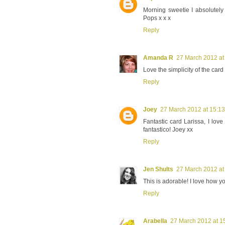
Morning sweetie I absolutely 
Pops x x x
Reply
Amanda R
27 March 2012 at
Love the simplicity of the card
Reply
Joey
27 March 2012 at 15:13
Fantastic card Larissa, I lov
fantastico! Joey xx
Reply
Jen Shults
27 March 2012 at
This is adorable! I love how y
Reply
Arabella
27 March 2012 at 1