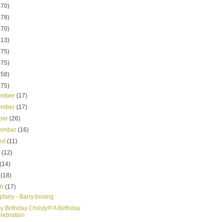
170)
178)
170)
213)
175)
175)
158)
175)
ember
(17)
ember
(17)
ber
(26)
tember
(16)
ust
(11)
e
(12)
(14)
l
(18)
ch
(17)
fairy - Barry boxing
 Birthday Christy!!! A Birthday
lebration