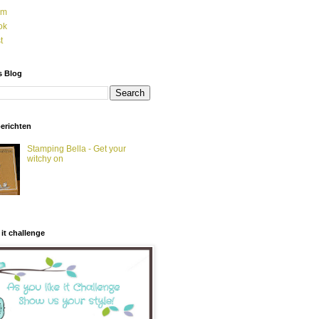
am
ok
t
s Blog
berichten
Stamping Bella - Get your
witchy on
 it challenge