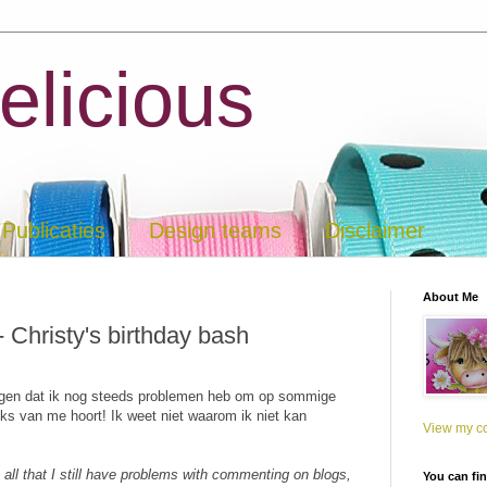
elicious
Publicaties
Design teams
Disclaimer
About Me
- Christy's birthday bash
ggen dat ik nog steeds problemen heb om op sommige
niks van me hoort! Ik weet niet waarom ik niet kan
View my co
u all that I still have problems with commenting on blogs,
You can fi