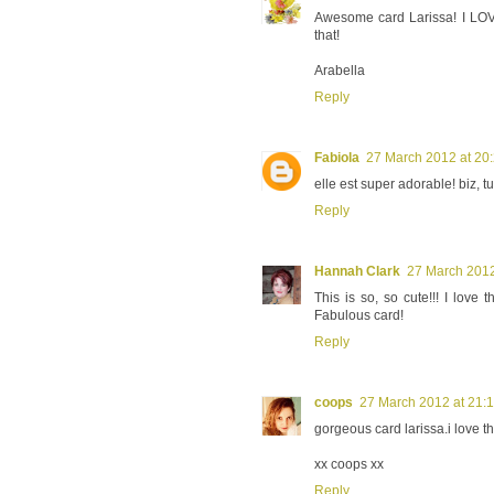
Awesome card Larissa! I LOV
that!
Arabella
Reply
Fabiola
27 March 2012 at 20
elle est super adorable! biz, t
Reply
Hannah Clark
27 March 2012
This is so, so cute!!! I love
Fabulous card!
Reply
coops
27 March 2012 at 21:
gorgeous card larissa.i love 
xx coops xx
Reply