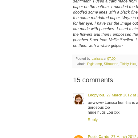
sentiment. I used a card made from 
paper on the bottom. I rounded the b
doodled some lines with a black finel
the same red dotted paper. Wryn is 
for her eye. I have cut the image ou
are made with punches. I used a cir
the flowers and then I embossed the
punches 3 set from Nellie Snellen. I
on them with a white gelpen.
Posted by
Larissa
at
07:00
Labels:
Digistamp
,
Silhouette
,
Tiddly inks
,
15 comments:
Loopylou.
27 March 2012 at 
awwwww Larissa hun this is way 
gorgeous too
huge hugs Lou xxx
Reply
Pop's Cards
27 March 2012 