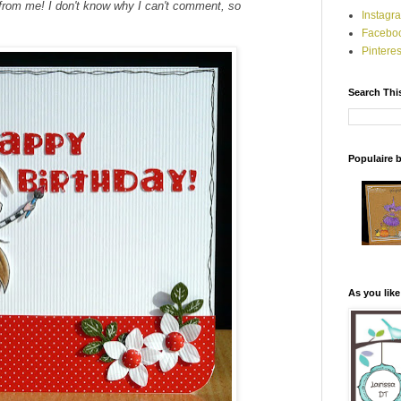
ar from me! I don't know why I can't comment, so
Instagr
Facebo
Pinteres
Search Thi
Populaire 
As you like